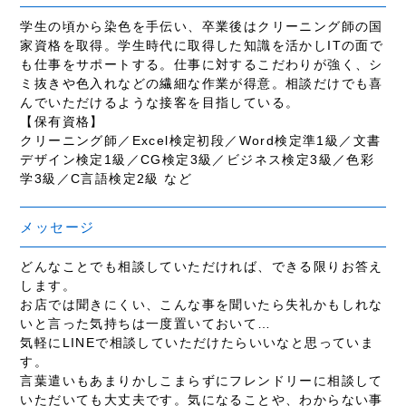
学生の頃から染色を手伝い、卒業後はクリーニング師の国
家資格を取得。学生時代に取得した知識を活かしITの面で
も仕事をサポートする。仕事に対するこだわりが強く、シ
ミ抜きや色入れなどの繊細な作業が得意。相談だけでも喜
んでいただけるような接客を目指している。
【保有資格】
クリーニング師／Excel検定初段／Word検定準1級／文書
デザイン検定1級／CG検定3級／ビジネス検定3級／色彩
学3級／C言語検定2級 など
メッセージ
どんなことでも相談していただければ、できる限りお答え
します。
お店では聞きにくい、こんな事を聞いたら失礼かもしれな
いと言った気持ちは一度置いておいて…
気軽にLINEで相談していただけたらいいなと思っていま
す。
言葉遣いもあまりかしこまらずにフレンドリーに相談して
いただいても大丈夫です。気になることや、わからない事