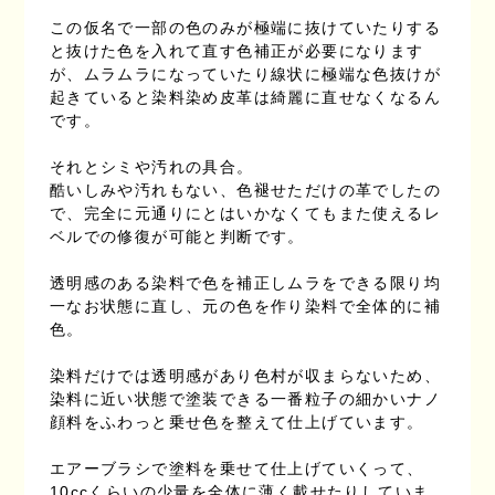
この仮名で一部の色のみが極端に抜けていたりする
と抜けた色を入れて直す色補正が必要になります
が、ムラムラになっていたり線状に極端な色抜けが
起きていると染料染め皮革は綺麗に直せなくなるん
です。
それとシミや汚れの具合。
酷いしみや汚れもない、色褪せただけの革でしたの
で、完全に元通りにとはいかなくてもまた使えるレ
ベルでの修復が可能と判断です。
透明感のある染料で色を補正しムラをできる限り均
一なお状態に直し、元の色を作り染料で全体的に補
色。
染料だけでは透明感があり色村が収まらないため、
染料に近い状態で塗装できる一番粒子の細かいナノ
顔料をふわっと乗せ色を整えて仕上げています。
エアーブラシで塗料を乗せて仕上げていくって、
10ccくらいの少量を全体に薄く載せたりしていま