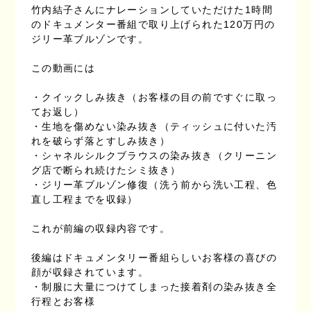
竹内結子さんにナレーションしていただけた1時間
のドキュメンター番組で取り上げられた120万円の
ジリー革ブルゾンです。
この動画には
・クイックしみ抜き（お客様の目の前ですぐに取っ
てお返し）
・生地を傷めない染み抜き（ティッシュに付いた汚
れを破らず落とすしみ抜き）
・シャネルシルクブラウスの染み抜き（クリーニン
グ店で断られ続けたシミ抜き）
・ジリー革ブルゾン修復（洗う前から洗い工程、色
直し工程までを収録）
これが前編の収録内容です。
後編はドキュメンタリー番組らしいお客様の喜びの
顔が収録されています。
・制服に大量につけてしまった接着剤の染み抜き全
行程とお客様