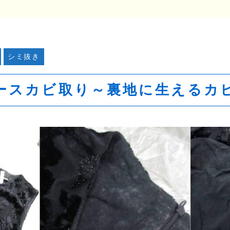
シミ抜き
ースカビ取り～裏地に生えるカ