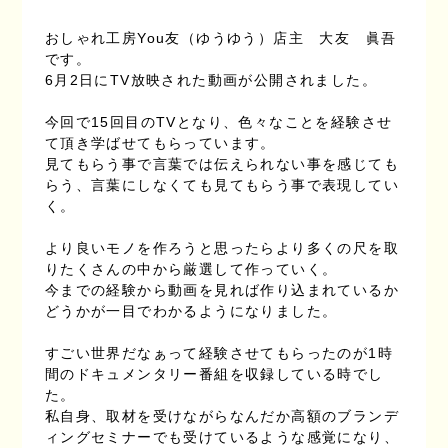
おしゃれ工房You友（ゆうゆう）店主 大友 眞吾
です。
6月2日にTV放映された動画が公開されました。
今回で15回目のTVとなり、色々なことを経験させ
て頂き学ばせてもらっています。
見てもらう事で言葉では伝えられない事を感じても
らう、言葉にしなくても見てもらう事で表現してい
く。
より良いモノを作ろうと思ったらより多くの尺を取
りたくさんの中から厳選して作っていく。
今までの経験から動画を見れば作り込まれているか
どうかが一目でわかるようになりました。
すごい世界だなぁって経験させてもらったのが1時
間のドキュメンタリー番組を収録している時でし
た。
私自身、取材を受けながらなんだか高額のブランデ
ィングセミナーでも受けているような感覚になり、