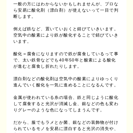
一般の方にはわからないかもしれませんが、プロな
ら安易に酸化剤（漂白剤）が使えないって一目で判
断します。
例えば鉄など、置いていおくと錆びていきいます。
空気中の酸素により鉄が酸化することで錆びていき
います。
酸化＝腐食になりますので鉄が腐食しているって事
で、太い鉄骨などでも40年50年と酸素による酸化
が進むと腐食し折れたりします。
漂白剤などの酸化剤は空気中の酸素によりゆっくり
進んでいく酸化を一気に進めることになるんです。
金属が使われている糸の場合、鉄と同じように酸化
して腐食すると光沢が消滅し金、銀などの色も変わ
りグレーのような色になってしまうんです。
だから、服でもラメとか菌、銀などの装飾物が付け
られているモノを安易に漂白すると光沢の消失や、