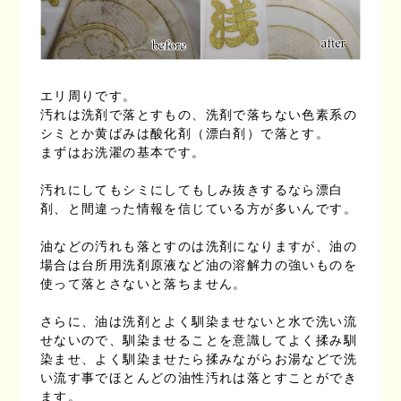
エリ周りです。
汚れは洗剤で落とすもの、洗剤で落ちない色素系の
シミとか黄ばみは酸化剤（漂白剤）で落とす。
まずはお洗濯の基本です。
汚れにしてもシミにしてもしみ抜きするなら漂白
剤、と間違った情報を信じている方が多いんです。
油などの汚れも落とすのは洗剤になりますが、油の
場合は台所用洗剤原液など油の溶解力の強いものを
使って落とさないと落ちません。
さらに、油は洗剤とよく馴染ませないと水で洗い流
せないので、馴染ませることを意識してよく揉み馴
染ませ、よく馴染ませたら揉みながらお湯などで洗
い流す事でほとんどの油性汚れは落とすことができ
ます。