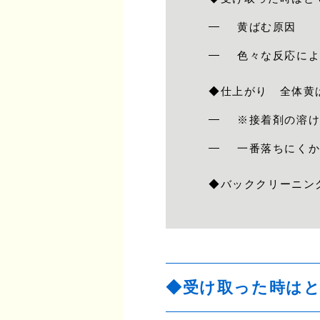
黄ばむ原因
色々な反応に
◆仕上がり 全体黄
※接着剤の溶
一番落ちにく
◆バッククリーニン
◆受け取った時は