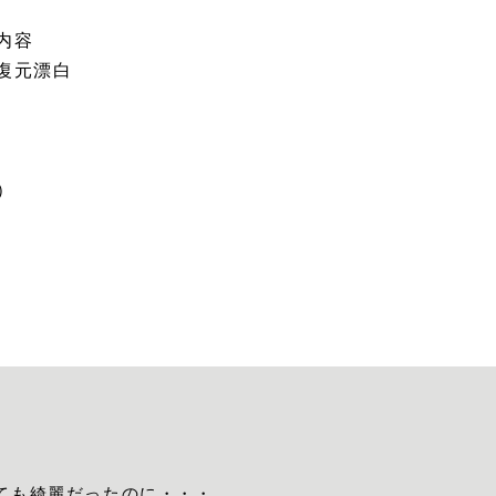
内容
復元漂白
）
ても綺麗だったのに・・・