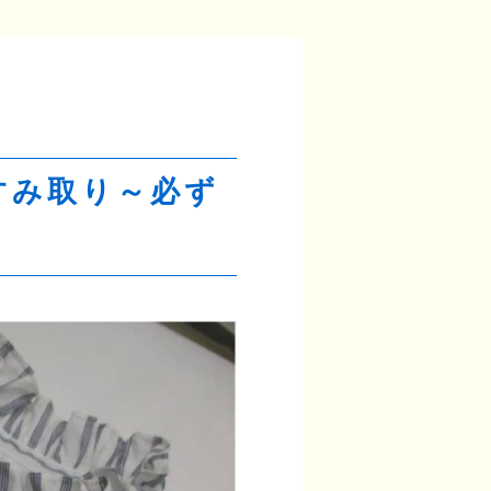
すみ取り～必ず