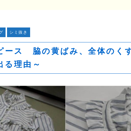
グ
シミ抜き
ピース 脇の黄ばみ、全体のく
出る理由～