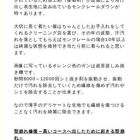
されているため加工剤（接着剤）が皮脂により溶け
出し表生地に染み出ているモンクレールダウンが
時々あります。
大切に長く着たい服はちゃんとしたお手入れをして
くれるクリーニング店を選び、その年の皮脂、汗汚
れを落としてもらえばモンクレールの場合10年以上
は綺麗な状態を維持でき当たり前に着られると思い
ます。
画像に写っているオレンジ色のガンは超音波しみ抜
き機です。
秒間8000～12000回シミ抜き剤を振動させ、振動
だけで汚れを除去していくため繊維を傷めず汚れや
シミを除去することが出来ます。
なので薄手のデリケートな生地でも繊維を傷つける
ことなく汚れを綺麗に除去できます。
型崩れ修復～高いコースへ出したために起きる型崩
れ～