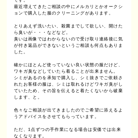
です。
最近増えてきたご相談の中にメルカリとかオークシ
ョンで購入した服のクリーニングがあります。
とりあえず洗いたい、殺菌までして欲しい、開けた
ら臭いが・・・などなど。
臭いは画像ではわからないので受け取り連絡後に気
が付き返品ができないというご相談も何点もありま
した。
確かにほとんど使っていない良い状態の服だけど、
ワキガ臭などしていたら着ることが出来ません。
シミがあるのを承知で購入し、シミ抜きでご依頼さ
れたお客様の服は、シミは取れるけどワキガ臭がし
ていたため、その旨を伝えると着たくないから破棄
します、と。
色々なご相談が出てきましたのでご希望に添えるよ
うアドバイスをさせてもらっています。
ただ、1点ずつの手作業になる場合は安価では出来
なくなります。