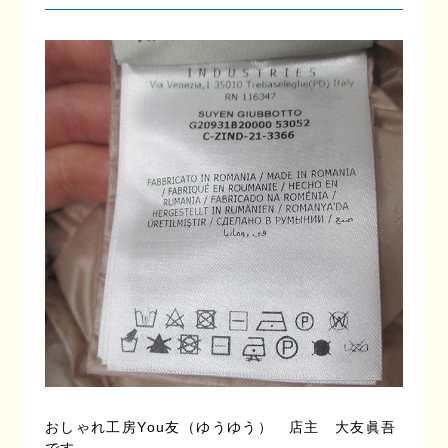
おしゃれ工房You友（ゆうゆう） 店主 大友眞吾