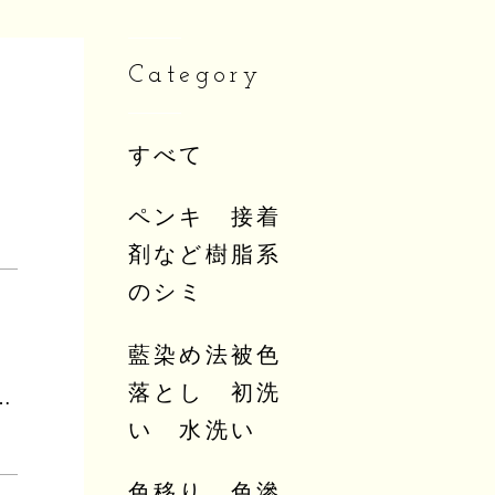
Category
すべて
ペンキ 接着
剤など樹脂系
のシミ
藍染め法被色
落とし 初洗
されたおしゃれ工房You友の「クイックしみ抜き！」ご紹介
い 水洗い
色移り 色滲