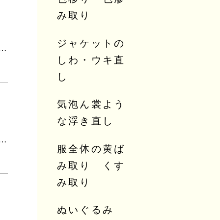
み取り
ジャケットの
の出し分けの注意点～普通に出していれば出なかった不具合～
しわ・ウキ直
し
気泡ん裳よう
な浮き直し
ーニング～赤ちゃんが遊んでも安心安全・天然素材でクリーニング！～
服全体の黄ば
み取り くす
み取り
ぬいぐるみ