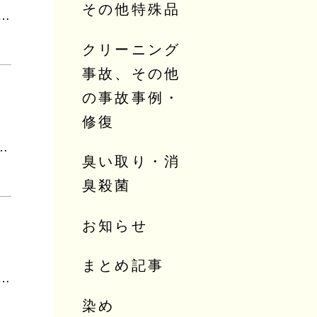
その他特殊品
たペンキ（塗料）のしみ抜き～どこへ相談しても断られる理由～
クリーニング
事故、その他
の事故事例・
修復
～✖が付いていたらできない？わけじゃないんです～
臭い取り・消
臭殺菌
お知らせ
まとめ記事
うな浮き、波打つような状態になる原因・汗取りなど依頼するときの注意点
染め