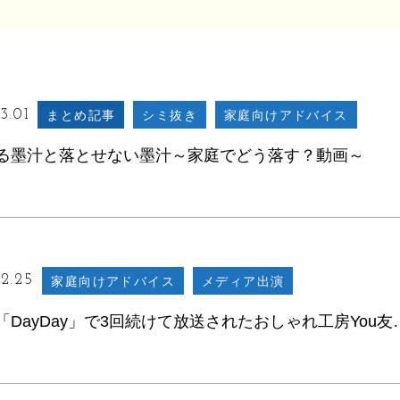
3.01
まとめ記事
シミ抜き
家庭向けアドバイス
る墨汁と落とせない墨汁～家庭でどう落す？動画～
2.25
家庭向けアドバイス
メディア出演
日テレ「DayDay」で3回続けて放送